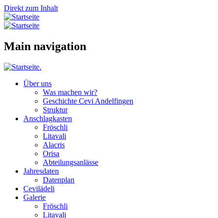
Direkt zum Inhalt
Main navigation
Über uns
Was machen wir?
Geschichte Cevi Andelfingen
Struktur
Anschlagkasten
Fröschli
Litavali
Alacris
Orisa
Abteilungsanlässe
Jahresdaten
Datenplan
Cevilädeli
Galerie
Fröschli
Litavali