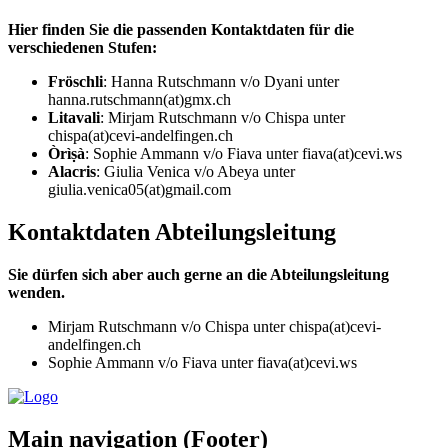
Hier finden Sie die passenden Kontaktdaten für die
verschiedenen Stufen:
Fröschli
: Hanna Rutschmann v/o Dyani unter
hanna.rutschmann(at)gmx.ch
Litavali
: Mirjam Rutschmann v/o Chispa unter
chispa(at)cevi-andelfingen.ch
Òrìṣà
: Sophie Ammann v/o Fiava unter fiava(at)cevi.ws
Alacris
: Giulia Venica v/o Abeya unter
giulia.venica05(at)gmail.com
Kontaktdaten Abteilungsleitung
Sie dürfen sich aber auch gerne an die Abteilungsleitung
wenden.
Mirjam Rutschmann v/o Chispa unter chispa(at)cevi-
andelfingen.ch
Sophie Ammann v/o Fiava unter fiava(at)cevi.ws
Main navigation (Footer)