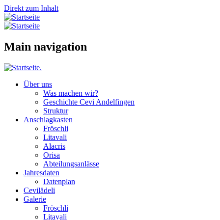
Direkt zum Inhalt
Main navigation
Über uns
Was machen wir?
Geschichte Cevi Andelfingen
Struktur
Anschlagkasten
Fröschli
Litavali
Alacris
Orisa
Abteilungsanlässe
Jahresdaten
Datenplan
Cevilädeli
Galerie
Fröschli
Litavali