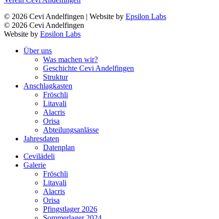
© 2026 Cevi Andelfingen | Website by
Epsilon Labs
© 2026 Cevi Andelfingen
Website by
Epsilon Labs
Über uns
Was machen wir?
Geschichte Cevi Andelfingen
Struktur
Anschlagkasten
Fröschli
Litavali
Alacris
Orisa
Abteilungsanlässe
Jahresdaten
Datenplan
Cevilädeli
Galerie
Fröschli
Litavali
Alacris
Orisa
Pfingstlager 2026
Sommerlager 2024