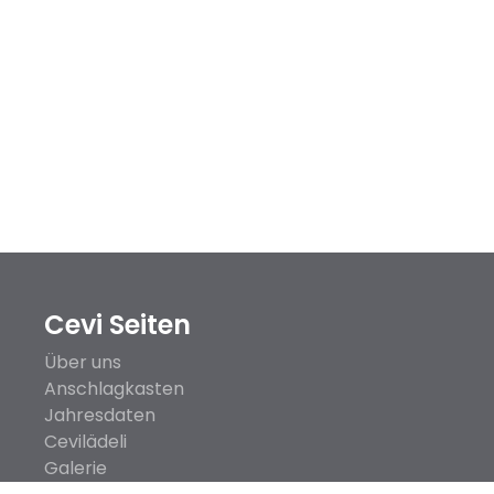
Cevi Seiten
Main
Über uns
navigation
Anschlagkasten
Jahresdaten
Cevilädeli
(Footer)
Galerie