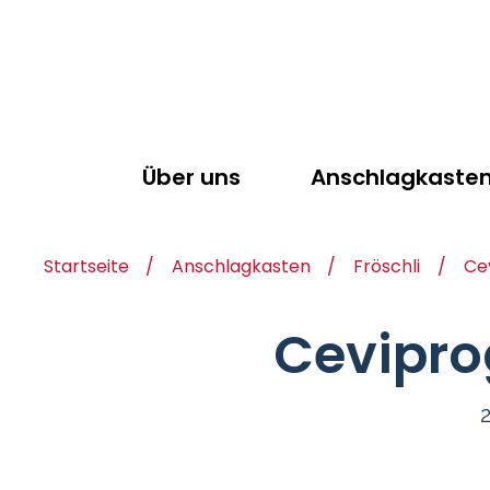
Direkt
zum
Inhalt
Main
Über uns
Anschlagkaste
navigation
Startseite
Anschlagkasten
Fröschli
Ce
Pfadnavigation
Cevipro