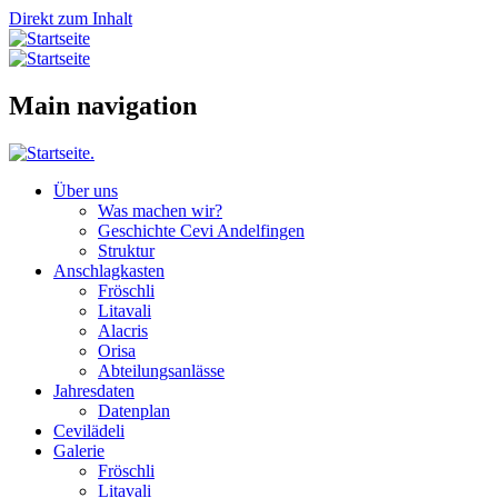
Direkt zum Inhalt
Main navigation
Über uns
Was machen wir?
Geschichte Cevi Andelfingen
Struktur
Anschlagkasten
Fröschli
Litavali
Alacris
Orisa
Abteilungsanlässe
Jahresdaten
Datenplan
Cevilädeli
Galerie
Fröschli
Litavali